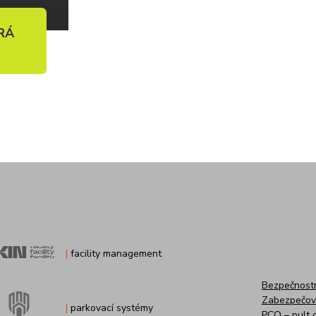
BRÁ
|
facility management
Bezpečnostn
Zabezpečov
|
parkovací systémy
PCO – pult 