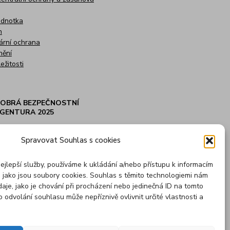
ednotka
n
ární ochrana
nění
ežitosti
OBRÁ BEZPEČNOSTNÍ
GENTURA 2025
Spravovat Souhlas s cookies
ejlepší služby, používáme k ukládání a/nebo přístupu k informacím
e jako jsou soubory cookies. Souhlas s těmito technologiemi nám
aje, jako je chování při procházení nebo jedinečná ID na tomto
odvolání souhlasu může nepříznivě ovlivnit určité vlastnosti a