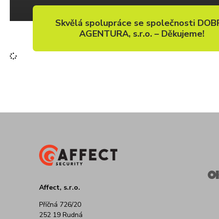
Skvělá spolupráce se společnosti DO
AGENTURA, s.r.o. – Děkujeme!
Affect, s.r.o.
Příčná 726/20
252 19 Rudná