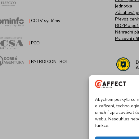
jednotka
Zásahová j
Převoz ceni
|
CCTV systémy
BOZP a pož
Náhradní pl
Pracovní příl
|
PCO
|
PATROLCONTROL
D
A
Abychom poskytli co n
o zařízení, technologi
umožní zpracovávat úd
webu. Nesouhlas nebo 
funkce.