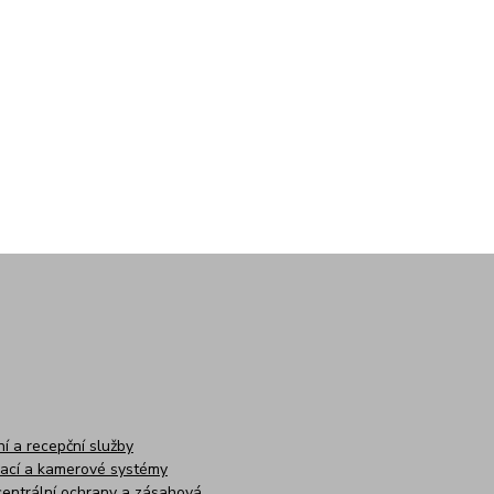
í a recepční služby
ací a kamerové systémy
centrální ochrany a zásahová