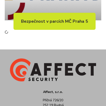
Bezpečnost v parcích MČ Praha 5
Affect, s.r.o.
Příčná 726/20
252 19 Rudná